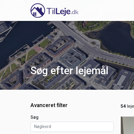
Søg efter lejemål
Avanceret filter
54
lej
Søg