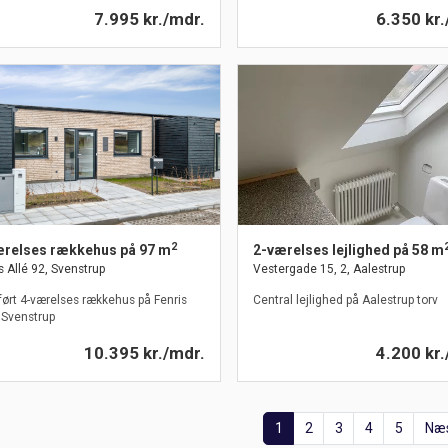
7.995 kr./mdr.
6.350 kr.
2
ærelses rækkehus på 97 m
2-værelses lejlighed på 58 m
s Allé 92, Svenstrup
Vestergade 15, 2, Aalestrup
ørt 4-værelses rækkehus på Fenris
Central lejlighed på Aalestrup torv
i Svenstrup
10.395 kr./mdr.
4.200 kr.
1
2
3
4
5
Næ