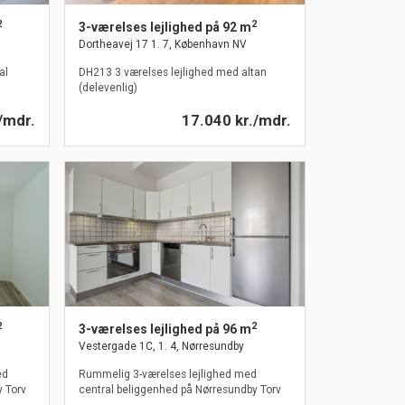
2
2
3-værelses lejlighed på 92 m
Dortheavej 17 1. 7, København NV
al
DH213 3 værelses lejlighed med altan
(delevenlig)
/mdr.
17.040 kr./mdr.
2
2
3-værelses lejlighed på 96 m
Vestergade 1C, 1. 4, Nørresundby
ed
Rummelig 3-værelses lejlighed med
y Torv
central beliggenhed på Nørresundby Torv