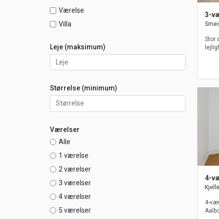
Værelse
3-væ
Villa
Smede
Stor 
Leje (maksimum)
lejli
Størrelse (minimum)
Værelser
Alle
1 værelse
2 værelser
4-væ
3 værelser
Kjell
4 værelser
4-vær
5 værelser
Aalbo