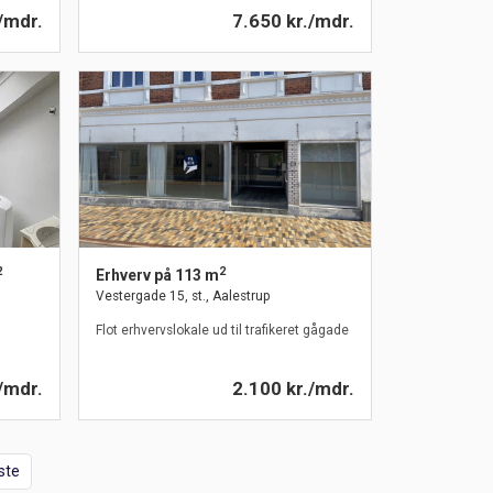
/mdr.
7.650 kr./mdr.
2
2
Erhverv på 113 m
Vestergade 15, st., Aalestrup
Flot erhvervslokale ud til trafikeret gågade
/mdr.
2.100 kr./mdr.
ste