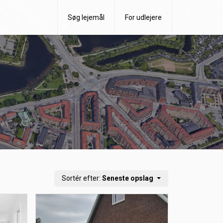
Søg lejemål
For udlejere
Sortér efter:
Seneste opslag