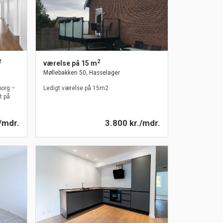
2
2
værelse på 15 m
Møllebakken 50, Hasselager
borg –
Ledigt værelse på 15m2
t på
/mdr.
3.800 kr./mdr.