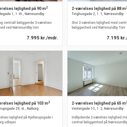
2
relses lejlighed på 90 m
2-værelses lejlighed på 88 m
gade 1, 1. th., Nørresundby
Tinghusgade 2, 1. 1, Nørresundby
og centralt beliggende 3-værelses
Stor 2-værelses lejlighed med centr
ghed ved Nørresundby torv
beliggenhed ved Nørresundby Torv
7.995 kr./mdr.
7.195 kr.
2
relses lejlighed på 103 m
2-værelses lejlighed på 65 m
erupsgade 29, st., Aalborg
Vestergade 1C, 1. 2, Nørresundby
elses lejlighed på Kjellerupsgade i
Indbydende 2-værelses lejlighed m
rg udlejes
central beliggenhed på Nørresundb