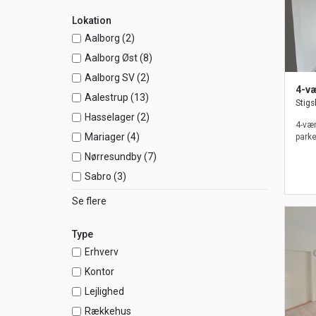
Lokation
Aalborg (2)
Aalborg Øst (8)
Aalborg SV (2)
4-væ
Aalestrup (13)
Stigs
Hasselager (2)
4-vær
Mariager (4)
parke
Nørresundby (7)
Sabro (3)
Se flere
Type
Erhverv
Kontor
Lejlighed
Rækkehus