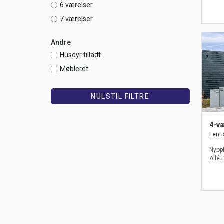
6 værelser
7 værelser
Andre
Husdyr tilladt
Møbleret
NULSTIL FILTRE
4-v
Fenri
Nyopf
Allé 