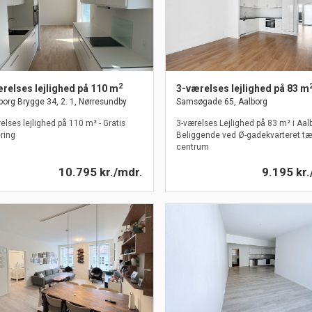
2
relses lejlighed på 110 m
3-værelses lejlighed på 83 m
borg Brygge 34, 2. 1, Nørresundby
Samsøgade 65, Aalborg
elses lejlighed på 110 m² - Gratis
3-værelses Lejlighed på 83 m² i Aal
ring
Beliggende ved Ø-gadekvarteret tæ
centrum
10.795 kr./mdr.
9.195 kr.