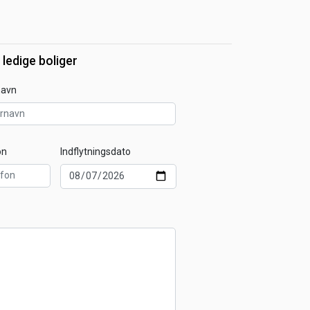
 ledige boliger
navn
on
Indflytningsdato