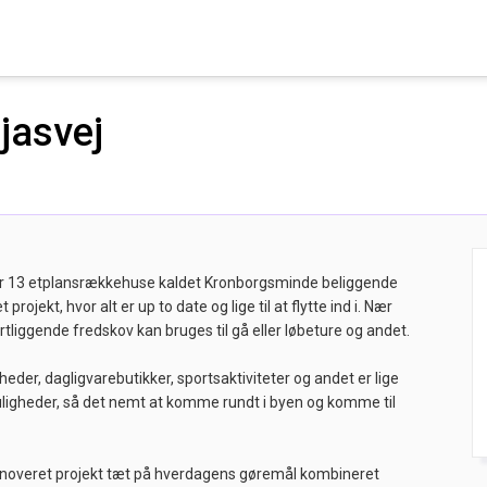
njasvej
m er 13 etplansrækkehuse kaldet Kronborgsminde beliggende
ojekt, hvor alt er up to date og lige til at flytte ind i. Nær
liggende fredskov kan bruges til gå eller løbeture og andet.
eder, dagligvarebutikker, sportsaktiviteter og andet er lige
uligheder, så det nemt at komme rundt i byen og komme til
enoveret projekt tæt på hverdagens gøremål kombineret