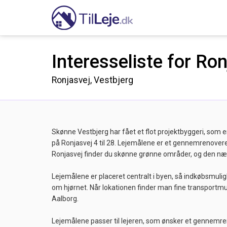
Interesseliste for Ro
Ronjasvej, Vestbjerg
Skønne Vestbjerg har fået et flot projektbyggeri, so
på Ronjasvej 4 til 28. Lejemålene er et gennemrenoveret pr
Ronjasvej finder du skønne grønne områder, og den nært
Lejemålene er placeret centralt i byen, så indkøbsmuligh
om hjørnet. Når lokationen finder man fine transportm
Aalborg.
Lejemålene passer til lejeren, som ønsker et gennemr