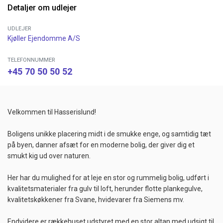
Detaljer om udlejer
UDLEJER
Kjøller Ejendomme A/S
TELEFONNUMMER
+45 70 50 50 52
Velkommen til Hasserislund!
Boligens unikke placering midt i de smukke enge, og samtidig tæt
på byen, danner afsæt for en moderne bolig, der giver dig et
smukt kig ud over naturen.
Her har du mulighed for at leje en stor og rummelig bolig, udført i
kvalitetsmaterialer fra gulv til loft, herunder flotte plankegulve,
kvalitetskøkkener fra Svane, hvidevarer fra Siemens mv.
Endvidere er rækkehuset udstyret med en stor altan med udsigt til