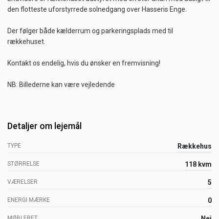
den flotteste uforstyrrede solnedgang over Hasseris Enge.
Der følger både kælderrum og parkeringsplads med til
rækkehuset.
Kontakt os endelig, hvis du ønsker en fremvisning!
NB: Billederne kan være vejledende
Detaljer om lejemål
TYPE
Rækkehus
STØRRELSE
118 kvm
VÆRELSER
5
ENERGI MÆRKE
0
MØBLERET
Nej